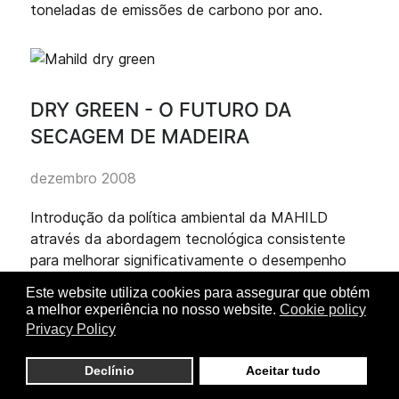
toneladas de emissões de carbono por ano.
DRY GREEN - O FUTURO DA
SECAGEM DE MADEIRA
dezembro 2008
Introdução da política ambiental da MAHILD
através da abordagem tecnológica consistente
para melhorar significativamente o desempenho
ambiental, com alta produtividade consistente
Este website utiliza cookies para assegurar que obtém
para o benefício do nosso ambiente.
a melhor experiência no nosso website.
Cookie policy
Privacy Policy
Redução das emissões de CO2
Redução das emissões de gases de processo
Declínio
Aceitar tudo
Redução do ruído