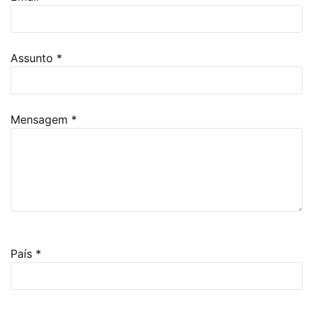
Assunto
*
Mensagem
*
Project Request
País
*