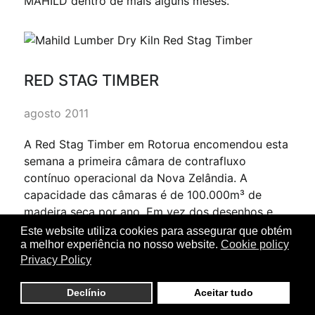
MAHILD dentro de mais alguns meses.
RED STAG TIMBER
agosto 2011
A Red Stag Timber em Rotorua encomendou esta
semana a primeira câmara de contrafluxo
contínuo operacional da Nova Zelândia. A
capacidade das câmaras é de 100.000m³ de
madeira seca por ano. Em vez dos desenhos e
funcionamento mais tradicionais da câmara, o
Este website utiliza cookies para assegurar que obtém
CONTRAFLOW Mahild de 60 metros de via dupla
a melhor experiência no nosso website.
Cookie policy
Privacy Policy
utiliza duas vias dentro da câmara. O calor da
pilha de saída quente seca é usado para pré-
Declínio
Aceitar tudo
condicionar a madeira verde que entra na câmara
e a umidade da secagem da madeira verde