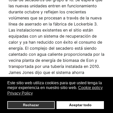
las nuevas unidades entren en funcionamiento
durante octubre y reflejen los crecientes
volúmenes que se procesan a través de la nueva
línea de aserrado en la fábrica de Lockerbie 3.
Las instalaciones existentes en el sitio están
equipadas con un sistema de recuperación de
calor y ya han reducido con éxito el consumo de
energía. El complejo del secadero está siendo
calentado con agua caliente proporcionada por la
vecina planta de energía de biomasa de Eon y
transportada por una tubería instalada en 2010.
James Jones dijo que el sistema ahorra
aproximadamente 9.000 toneladas de emisiones
Este sitio web utiliza cookies para que usted tenga la
de carbono al año.
mejor experiencia en nuestro sitio web.
Cookie policy
Privacy Policy
Rechazar
Aceptar todo
DRY GREEN - EL FUTURO DEL