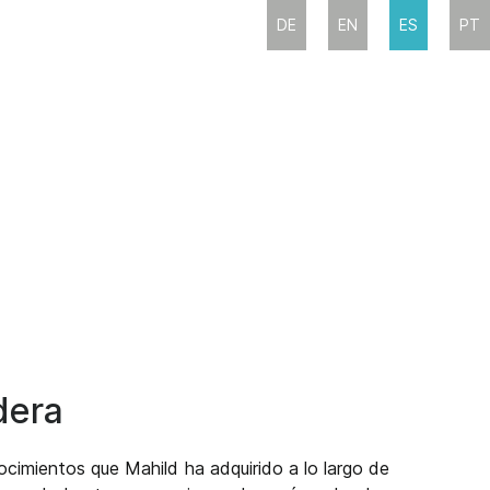
DE
EN
ES
PT
dera
cimientos que Mahild ha adquirido a lo largo de