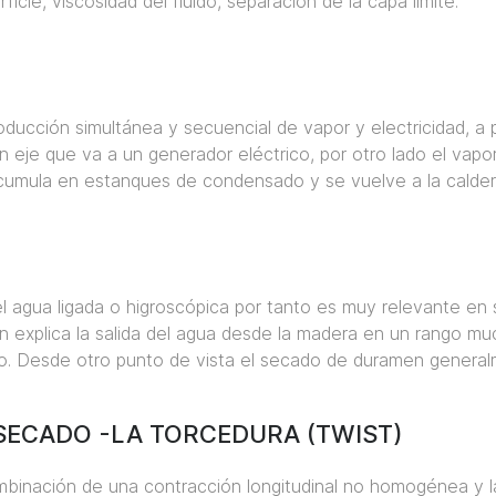
icie, viscosidad del fluido, separación de la capa limite.
ucción simultánea y secuencial de vapor y electricidad, a pa
 un eje que va a un generador eléctrico, por otro lado el vap
 acumula en estanques de condensado y se vuelve a la calder
 del agua ligada o higroscópica por tanto es muy relevante e
fusión explica la salida del agua desde la madera en un rang
o. Desde otro punto de vista el secado de duramen generalme
ECADO -LA TORCEDURA (TWIST)
binación de una contracción longitudinal no homogénea y la