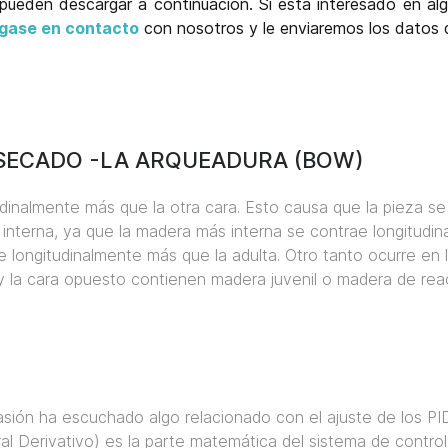
 pueden descargar a continuación. Si está interesado en al
gase en contacto
con nosotros y le enviaremos los datos 
SECADO -LA ARQUEADURA (BOW)
inalmente más que la otra cara. Esto causa que la pieza se 
interna, ya que la madera más interna se contrae longitudin
e longitudinalmente más que la adulta. Otro tanto ocurre en
 la cara opuesto contienen madera juvenil o madera de reacc
ón ha escuchado algo relacionado con el ajuste de los PID.
ral Derivativo) es la parte matemática del sistema de contro