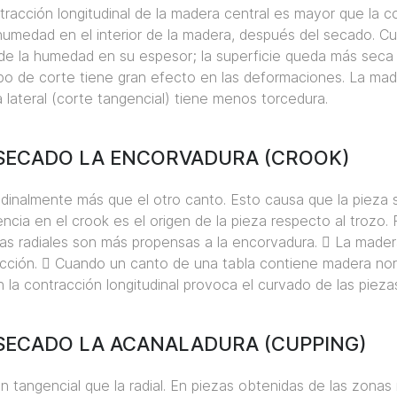
tracción longitudinal de la madera central es mayor que la c
 humedad en el interior de la madera, después del secado. 
de la humedad en su espesor; la superficie queda más seca 
 tipo de corte tiene gran efecto en las deformaciones. La ma
lateral (corte tangencial) tiene menos torcedura.
SECADO LA ENCORVADURA (CROOK)
dinalmente más que el otro canto. Esto causa que la pieza 
uencia en el crook es el origen de la pieza respecto al trozo
zas radiales son más propensas a la encorvadura. 􀂃 La made
eacción. 􀂃 Cuando un canto de una tabla contiene madera no
 la contracción longitudinal provoca el curvado de las pieza
SECADO LA ACANALADURA (CUPPING)
n tangencial que la radial. En piezas obtenidas de las zona