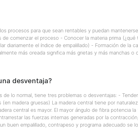
 los procesos para que sean rentables y puedan mantenerse 
es de comenzar el proceso - Conocer la materia prima (¿qué 
ar diariamente el índice de empalillado) - Formación de la car
almente más oreada significa más grietas y más manchas o c
 una desventaja?
 de lo normal, tiene tres problemas o desventajas: - Tenden
s (en madera gruesas) La madera central tiene por naturalez
 madera central es mayor. El mayor ángulo de fibra potencia 
trarrestar las fuerzas internas generadas por la contracció
un buen empalillado, contrapeso y programa adecuado se lo