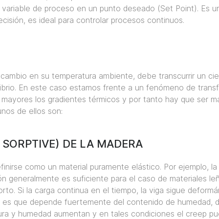
a variable de proceso en un punto deseado (Set Point). Es 
sión, es ideal para controlar procesos continuos.
n cambio en su temperatura ambiente, debe transcurrir un ci
librio. En este caso estamos frente a un fenómeno de transf
mayores los gradientes térmicos y por tanto hay que ser má
nos de ellos son:
SORPTIVE) DE LA MADERA
nirse como un material puramente elástico. Por ejemplo, la 
ción generalmente es suficiente para el caso de materiales l
rto. Si la carga continua en el tiempo, la viga sigue defor
 es que depende fuertemente del contenido de humedad, de 
ura y humedad aumentan y en tales condiciones el creep pued