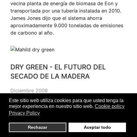
vecina planta de energía de biomasa de Eon y
transportada por una tubería instalada en 2010.
James Jones dijo que el sistema ahorra
aproximadamente 9.000 toneladas de emisiones
de carbono al año.
DRY GREEN - EL FUTURO DEL
SECADO DE LA MADERA
Diciembre 2008
Este sitio web utiliza cookies para que usted tenga la
Introducción de la política ambiental del MAHILD
mejor experiencia en nuestro sitio web.
Cookie policy
por medio del enfoque de la tecnología
Privacy Policy
consistente para mejorar significativamente el
desempeño ambiental, con una alta productividad
Rechazar
Aceptar todo
consistente para el beneficio de nuestro medio