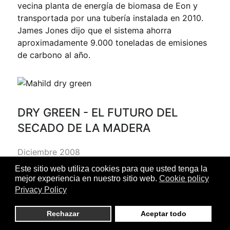
vecina planta de energía de biomasa de Eon y
transportada por una tubería instalada en 2010.
James Jones dijo que el sistema ahorra
aproximadamente 9.000 toneladas de emisiones
de carbono al año.
DRY GREEN - EL FUTURO DEL
SECADO DE LA MADERA
Diciembre 2008
Este sitio web utiliza cookies para que usted tenga la
Introducción de la política ambiental del MAHILD
mejor experiencia en nuestro sitio web.
Cookie policy
por medio del enfoque de la tecnología
Privacy Policy
consistente para mejorar significativamente el
desempeño ambiental, con una alta productividad
Rechazar
Aceptar todo
consistente para el beneficio de nuestro medio