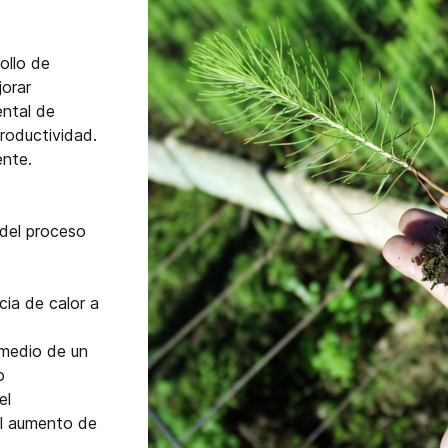
ollo de
jorar
ental de
roductividad.
ente.
del proceso
ia de calor a
 medio de un
o
el
el aumento de