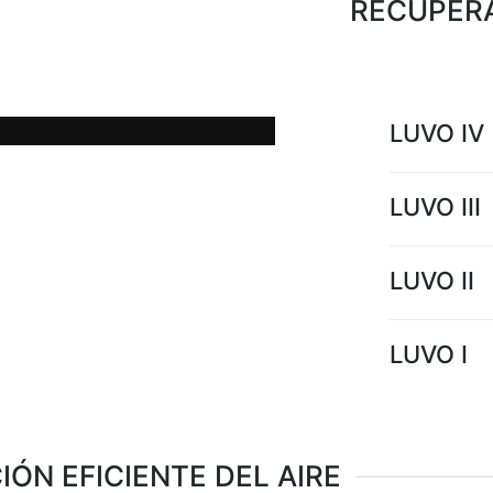
RECUPERA
a caliente a baja temperatura
las centrales térmicas.
LUVO IV
LUVO III
LUVO II
LUVO I
ÓN EFICIENTE DEL AIRE