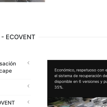
 - ECOVENT
sación
scape
Económico, respetuoso con el
el sistema de recuperación de
disponible en 6 versiones y p
35%.
COVENT