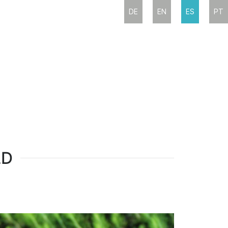
DE
EN
ES
PT
LD