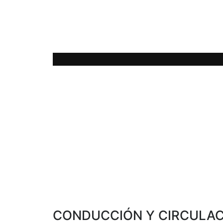
La tecnología LUVO permite el uso de agu
(60-75°C) a partir del calor de escape de 
CONDUCCIÓN Y CIRCULACI