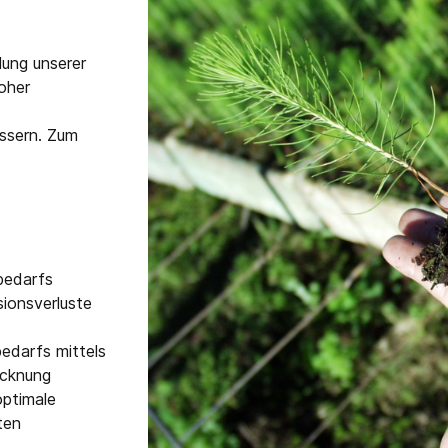
lung unserer
hoher
ssern. Zum
bedarfs
ionsverluste
edarfs mittels
ocknung
optimale
ten