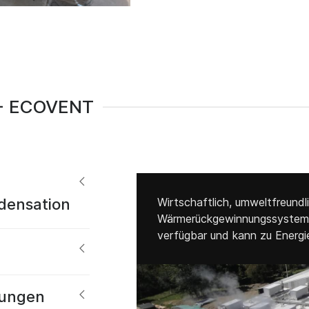
 ECOVENT
densation
Wirtschaftlich, umweltfreundli
Wärmerückgewinnungssystem v
verfügbar und kann zu Energi
ungen