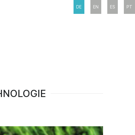
DE
EN
ES
PT
HNOLOGIE