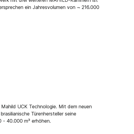
ewerk mit drei weiteren MAHILD-Kammern ist
versprechen ein Jahresvolumen von ~ 216.000
eue Mahild UCK Technologie. Mit dem neuen
rasilianische Türenhersteller seine
 - 40.000 m³ erhöhen.