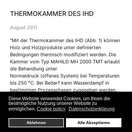
THERMOKAMMER DES IHD
August 2011
"Mit der Thermokammer des IHD (Abb. 1) können
Holz und Holzprodukte unter definierten
Bedingungen thermisch modifiziert werden. Die
Kammer vom Typ MAHILD MH 2000 TMT erlaubt
die Behandlung unter
Normaldruck (offenes System) bei Temperaturen
bis 250 °C. Bei Bedarf kann Wasserdampf in
bestimmten Prozessphasen zugegeben werden.
Es können Stapel bis 1.200 mm Länge behandelt
Diese Website verwendet Cookies, um Ihnen die
bestmögliche Nutzung unserer Website zu
werden; das nutzbare Volumen beträgt ca. 0,5 m³.
ermöglichen.
Cookie policy
Datenschutzerklärung
Der Stapelquerschnitt beträgt optimal 650x650
mm² bzw. maximal 900 mm Breite und 800 mm
Ablehnen
Alle Akzeptieren
Höhe. Die Kammer kann auch als normaler