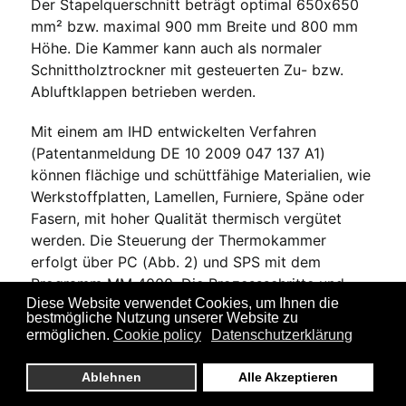
Der Stapelquerschnitt beträgt optimal 650x650
mm² bzw. maximal 900 mm Breite und 800 mm
Höhe. Die Kammer kann auch als normaler
Schnittholztrockner mit gesteuerten Zu- bzw.
Abluftklappen betrieben werden.
Mit einem am IHD entwickelten Verfahren
(Patentanmeldung DE 10 2009 047 137 A1)
können flächige und schüttfähige Materialien, wie
Werkstoffplatten, Lamellen, Furniere, Späne oder
Fasern, mit hoher Qualität thermisch vergütet
werden. Die Steuerung der Thermokammer
erfolgt über PC (Abb. 2) und SPS mit dem
Programm MM 4000. Die Prozessschritte und
Diese Website verwendet Cookies, um Ihnen die
eine Vielzahl von Parametern sind frei
bestmögliche Nutzung unserer Website zu
programmierbar; einen typischen Verlauf zeigt
ermöglichen.
Cookie policy
Datenschutzerklärung
Abb. 3. Steuergrößen für die thermische
Modifizierung sind die Kammer- bzw. die
Ablehnen
Alle Akzeptieren
Holztemperatur, bei normalem Trocknerbetrieb